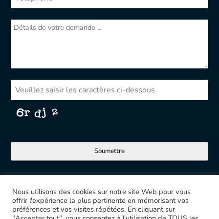
Soumettre
C
e
Nous utilisons des cookies sur notre site Web pour vous
c
offrir l'expérience la plus pertinente en mémorisant vos
Agence digitale Moustache
h
préférences et vos visites répétées. En cliquant sur
a
"Accepter tout", vous consentez à l'utilisation de TOUS les