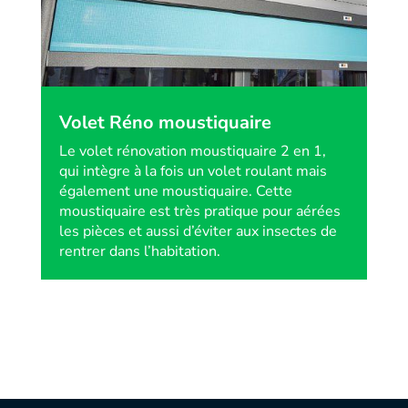
Volet Réno moustiquaire
Le volet rénovation moustiquaire 2 en 1,
qui intègre à la fois un volet roulant mais
également une moustiquaire. Cette
moustiquaire est très pratique pour aérées
les pièces et aussi d’éviter aux insectes de
rentrer dans l’habitation.