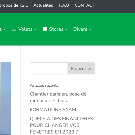
propos de I.S.E
Actualités
F.A.Q
CONTACT
s
Volets
Stores
Divers
Articles récents
Chantier parisien, pose de
menuiseries bois.
FORMATIONS SYAM
QUELS AIDES FINANCIERES
POUR CHANGER VOS
FENETRES EN 2023 ?