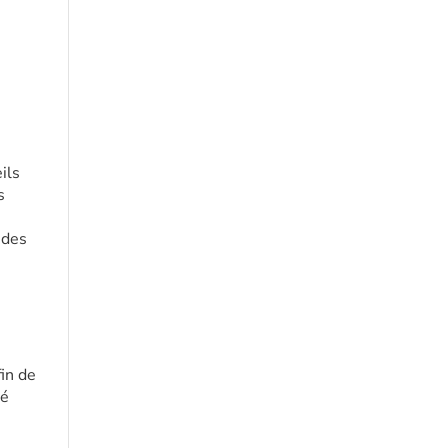
ils
s
 des
fin de
té